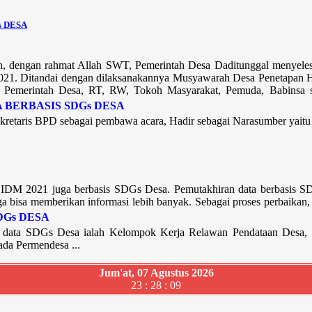
s DESA
, dengan rahmat Allah SWT, Pemerintah Desa Daditunggal menyelesa
21. Ditandai dengan dilaksanakannya Musyawarah Desa Penetapan H
, Pemerintah Desa, RT, RW, Tokoh Masyarakat, Pemuda, Babinsa s
retaris BPD sebagai pembawa acara, Hadir sebagai Narasumber yaitu 
IDM 2021 juga berbasis SDGs Desa. Pemutakhiran data berbasis SDG
ga bisa memberikan informasi lebih banyak. Sebagai proses perbaikan,
an data SDGs Desa ialah Kelompok Kerja Relawan Pendataan Desa, p
da Permendesa ...
Jum'at, 07 Agustus 2026
23 : 28 : 10