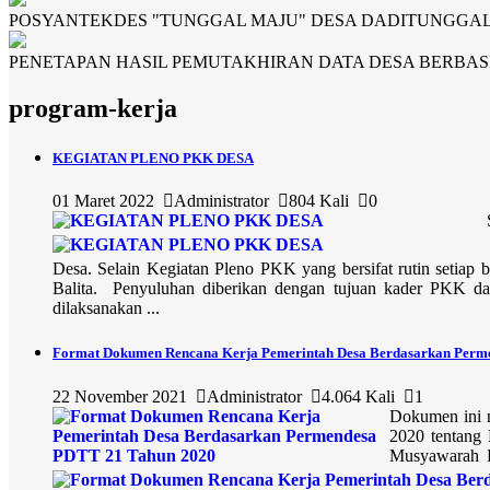
POSYANTEKDES "TUNGGAL MAJU" DESA DADITUNGGA
PENETAPAN HASIL PEMUTAKHIRAN DATA DESA BERBASI
program-kerja
KEGIATAN PLENO PKK DESA
01 Maret 2022
Administrator
804 Kali
0
Selasa, 1 Ma
Desa. Selain Kegiatan Pleno PKK yang bersifat rutin set
Balita. Penyuluhan diberikan dengan tujuan kader PKK dan 
dilaksanakan ...
Format Dokumen Rencana Kerja Pemerintah Desa Berdasarkan Perm
22 November 2021
Administrator
4.064 Kali
1
Dokumen ini 
2020 tentang 
Musyawarah 