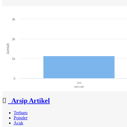
Jumlah Penduduk
3k
Bar chart with 3 bars.
The chart has 1 X axis displaying categories.
The chart has 1 Y axis displaying Jumlah. Range: 0 to 3000.
2k
Jumlah
1k
0
1141
LAKI-LAKI
End of interactive chart.
Arsip Artikel
Terbaru
Populer
Acak