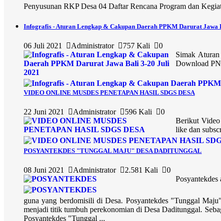
Penyusunan RKP Desa 04 Daftar Rencana Program dan Kegiata
Infografis - Aturan Lengkap & Cakupan Daerah PPKM Darurat Jawa B
06 Juli 2021
Administrator
757 Kali
0
Simak Aturan
Download PNG
VIDEO ONLINE MUSDES PENETAPAN HASIL SDGS DESA
22 Juni 2021
Administrator
596 Kali
0
Berikut Video
like dan subs
POSYANTEKDES "TUNGGAL MAJU" DESA DADITUNGGAL
08 Juni 2021
Administrator
2.581 Kali
0
Posyantekdes 
guna yang berdomisili di Desa. Posyantekdes "Tunggal Maju
menjadi titik tumbuh perekonomian di Desa Daditunggal. Sebag
Posyantekdes "Tunggal ...