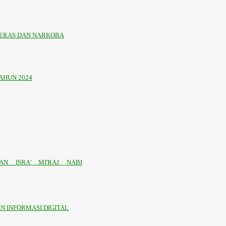
KERAS DAN NARKOBA
AHUN 2024
N ISRA' MI'RAJ NABI
 INFORMASI DIGITAL