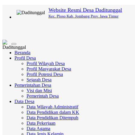
Website Resmi Desa Daditunggal
Kec. Ploso Kab. Jombang Prov. Jawa Timur
Toggle
navigation
Beranda
Profil Desa
Profil Wilayah Desa
Profil Masyarakat Desa
Profil Potensi Desa
Sejarah Desa
Pemerintahan Desa
Visi dan Misi
Pemerintah Desa
Data Desa
Data Wilayah Administratif
Data Pendidikan dalam KK
Data Pendidikan Ditempuh
Data Pekerjaan
Data Agama
Data Jenis Kelamin