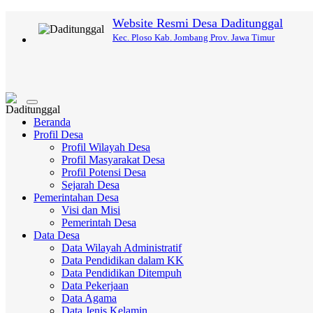
Website Resmi Desa Daditunggal
Kec. Ploso Kab. Jombang Prov. Jawa Timur
Toggle
navigation
Beranda
Profil Desa
Profil Wilayah Desa
Profil Masyarakat Desa
Profil Potensi Desa
Sejarah Desa
Pemerintahan Desa
Visi dan Misi
Pemerintah Desa
Data Desa
Data Wilayah Administratif
Data Pendidikan dalam KK
Data Pendidikan Ditempuh
Data Pekerjaan
Data Agama
Data Jenis Kelamin