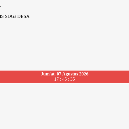
L
S SDGs DESA
Jum'at, 07 Agustus 2026
17 : 45 : 36