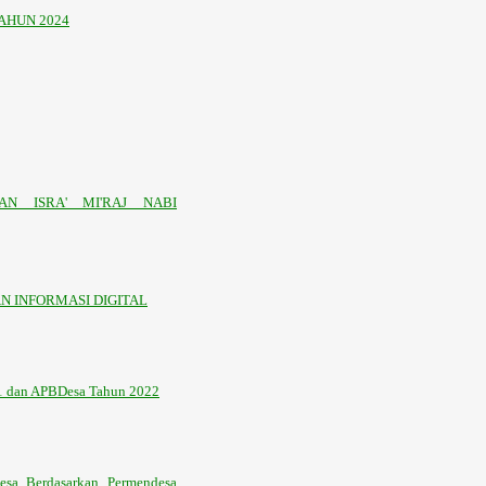
AHUN 2024
N ISRA' MI'RAJ NABI
 INFORMASI DIGITAL
21 dan APBDesa Tahun 2022
sa Berdasarkan Permendesa