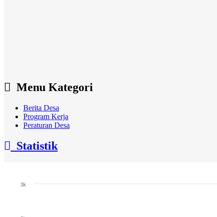
Menu Kategori
Berita Desa
Program Kerja
Peraturan Desa
Statistik
Jumlah Penduduk
3k
Bar chart with 3 bars.
The chart has 1 X axis displaying categories.
The chart has 1 Y axis displaying Jumlah. Range: 0 to 3000.