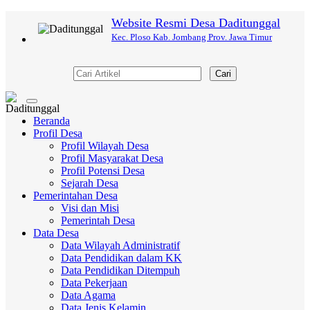
Website Resmi Desa Daditunggal
Kec. Ploso Kab. Jombang Prov. Jawa Timur
Cari
Toggle
navigation
Beranda
Profil Desa
Profil Wilayah Desa
Profil Masyarakat Desa
Profil Potensi Desa
Sejarah Desa
Pemerintahan Desa
Visi dan Misi
Pemerintah Desa
Data Desa
Data Wilayah Administratif
Data Pendidikan dalam KK
Data Pendidikan Ditempuh
Data Pekerjaan
Data Agama
Data Jenis Kelamin