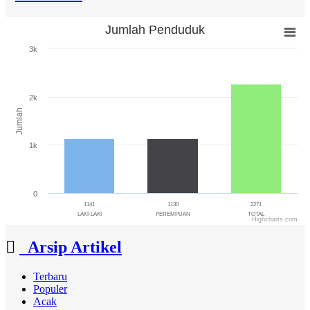
Jumlah Penduduk
Jumlah Penduduk
3k
Bar chart with 3 bars.
The chart has 1 X axis displaying categories.
The chart has 1 Y axis displaying Jumlah. Range: 0 to 3000.
2k
Jumlah
1k
0
1141
1130
2271
LAKI-LAKI
PEREMPUAN
TOTAL
Highcharts.com
End of interactive chart.
Arsip Artikel
Terbaru
Populer
Acak