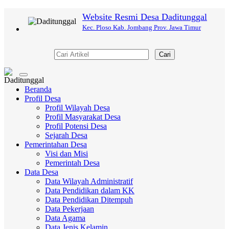
Website Resmi Desa Daditunggal
Kec. Ploso Kab. Jombang Prov. Jawa Timur
Cari
Toggle
navigation
Beranda
Profil Desa
Profil Wilayah Desa
Profil Masyarakat Desa
Profil Potensi Desa
Sejarah Desa
Pemerintahan Desa
Visi dan Misi
Pemerintah Desa
Data Desa
Data Wilayah Administratif
Data Pendidikan dalam KK
Data Pendidikan Ditempuh
Data Pekerjaan
Data Agama
Data Jenis Kelamin