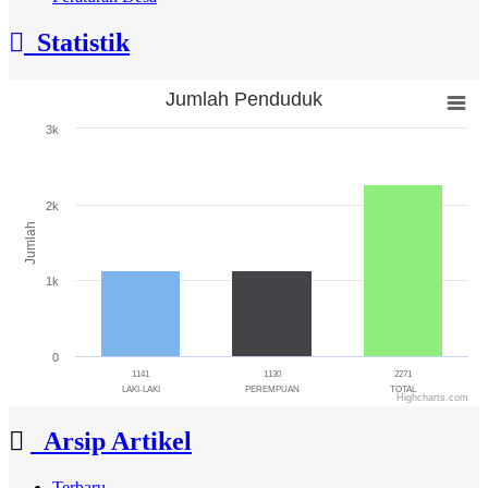
Statistik
Jumlah Penduduk
Jumlah Penduduk
3k
Bar chart with 3 bars.
The chart has 1 X axis displaying categories.
The chart has 1 Y axis displaying Jumlah. Range: 0 to 3000.
2k
Jumlah
1k
0
1141
1130
2271
LAKI-LAKI
PEREMPUAN
TOTAL
Highcharts.com
End of interactive chart.
Arsip Artikel
Terbaru