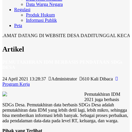
Data Warga Negara
Regulasi
Produk Hukum
Informasi Publik
Peta
AT DATANG DI WEBSITE DESA DADITUNGGAL KECAMAT
Artikel
PEMUTAKHIRAN IDM BERBASIS PENDATAAN SDGs
DESA
24 April 2021 13:28:37
Administrator
610 Kali Dibaca
Program Kerja
Pemutakhiran IDM
2021 juga berbasis
SDGs Desa. Pemutakhiran data berbasis SDGs Desa adalah
pemutakhiran data IDM yang lebih detil lagi, lebih mikro, sehingga
bisa memberikan informasi lebih banyak. Sebagai proses perbaikan,
ada pendalaman data-data pada level RT, keluarga, dan warga.
Pihak yang Terlibat