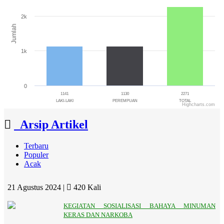
The chart has 1 X axis displaying categories.
The chart has 1 Y axis displaying Jumlah. Range: 0 to 3000.
2k
Jumlah
1k
0
1141
1130
2271
LAKI-LAKI
PEREMPUAN
TOTAL
Highcharts.com
End of interactive chart.
Arsip Artikel
Terbaru
Populer
Acak
21 Agustus 2024 |
420 Kali
KEGIATAN SOSIALISASI BAHAYA MINUMAN
KERAS DAN NARKOBA