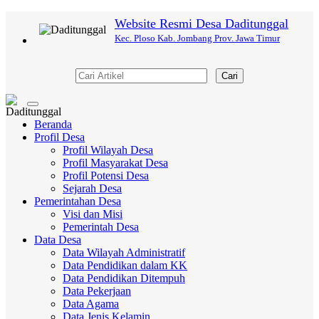
Website Resmi Desa Daditunggal
Kec. Ploso Kab. Jombang Prov. Jawa Timur
Cari
Toggle
navigation
Beranda
Profil Desa
Profil Wilayah Desa
Profil Masyarakat Desa
Profil Potensi Desa
Sejarah Desa
Pemerintahan Desa
Visi dan Misi
Pemerintah Desa
Data Desa
Data Wilayah Administratif
Data Pendidikan dalam KK
Data Pendidikan Ditempuh
Data Pekerjaan
Data Agama
Data Jenis Kelamin