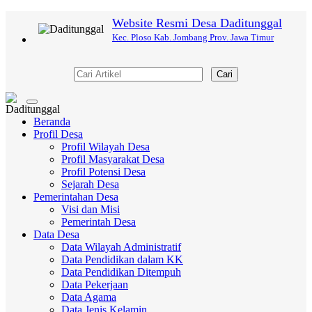
Website Resmi Desa Daditunggal
Kec. Ploso Kab. Jombang Prov. Jawa Timur
Cari
Toggle
navigation
Beranda
Profil Desa
Profil Wilayah Desa
Profil Masyarakat Desa
Profil Potensi Desa
Sejarah Desa
Pemerintahan Desa
Visi dan Misi
Pemerintah Desa
Data Desa
Data Wilayah Administratif
Data Pendidikan dalam KK
Data Pendidikan Ditempuh
Data Pekerjaan
Data Agama
Data Jenis Kelamin