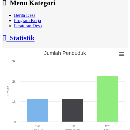
Menu Kategori
Berita Desa
Program Kerja
Peraturan Desa
Statistik
Jumlah Penduduk
Jumlah Penduduk
3k
Bar chart with 3 bars.
The chart has 1 X axis displaying categories.
The chart has 1 Y axis displaying Jumlah. Range: 0 to 3000.
2k
Jumlah
1k
0
1141
1130
2271