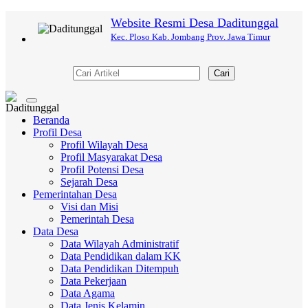
Website Resmi Desa Daditunggal
Kec. Ploso Kab. Jombang Prov. Jawa Timur
Cari
Toggle
navigation
Beranda
Profil Desa
Profil Wilayah Desa
Profil Masyarakat Desa
Profil Potensi Desa
Sejarah Desa
Pemerintahan Desa
Visi dan Misi
Pemerintah Desa
Data Desa
Data Wilayah Administratif
Data Pendidikan dalam KK
Data Pendidikan Ditempuh
Data Pekerjaan
Data Agama
Data Jenis Kelamin