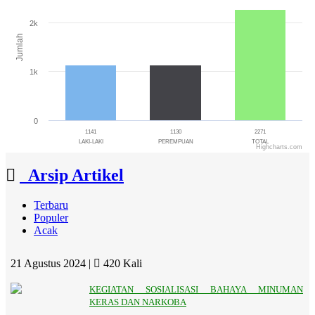
The chart has 1 X axis displaying categories.
The chart has 1 Y axis displaying Jumlah. Range: 0 to 3000.
2k
Jumlah
1k
0
1141
1130
2271
LAKI-LAKI
PEREMPUAN
TOTAL
Highcharts.com
End of interactive chart.
Arsip Artikel
Terbaru
Populer
Acak
21 Agustus 2024 |
420 Kali
KEGIATAN SOSIALISASI BAHAYA MINUMAN
KERAS DAN NARKOBA