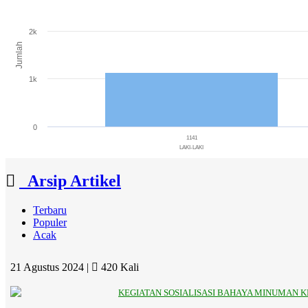
The chart has 1 X axis displaying categories.
The chart has 1 Y axis displaying Jumlah. Range: 0 to 3000.
2k
Jumlah
1k
0
1141
LAKI-LAKI
End of interactive chart.
Arsip Artikel
Terbaru
Populer
Acak
21 Agustus 2024 |
420 Kali
KEGIATAN SOSIALISASI BAHAYA MINUMAN 