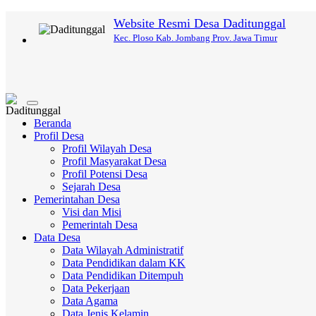
Website Resmi Desa Daditunggal
Kec. Ploso Kab. Jombang Prov. Jawa Timur
Toggle
navigation
Beranda
Profil Desa
Profil Wilayah Desa
Profil Masyarakat Desa
Profil Potensi Desa
Sejarah Desa
Pemerintahan Desa
Visi dan Misi
Pemerintah Desa
Data Desa
Data Wilayah Administratif
Data Pendidikan dalam KK
Data Pendidikan Ditempuh
Data Pekerjaan
Data Agama
Data Jenis Kelamin