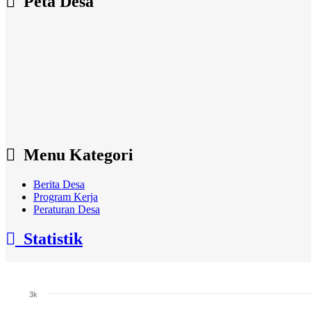
Peta Desa
Menu Kategori
Berita Desa
Program Kerja
Peraturan Desa
Statistik
Jumlah Penduduk
3k
Bar chart with 3 bars.